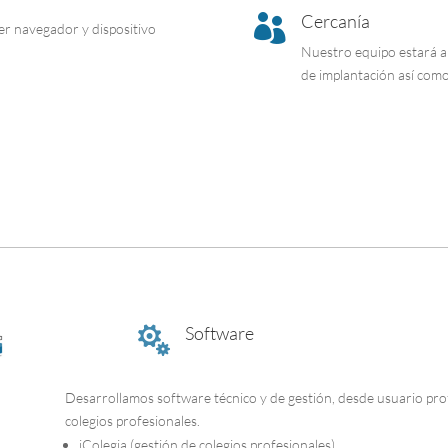
Cercanía

ier navegador y dispositivo
Nuestro equipo estará a 
de implantación así como
Software

Desarrollamos software técnico y de gestión, desde usuario prof
colegios profesionales.
iColegia (gestión de colegios profesionales)