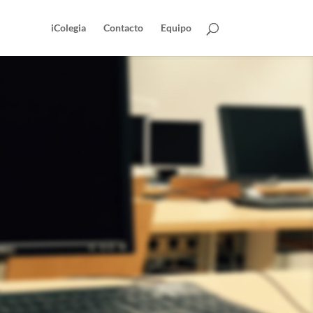
iColegia
Contacto
Equipo