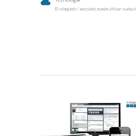

El colegiado / asociado puede utilizar cualqu