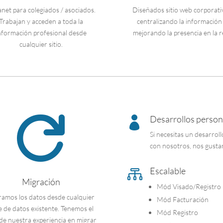
anet para colegiados / asociados.
Diseñados sitio web corporati
Trabajan y acceden a toda la
centralizando la información
nformación profesional desde
mejorando la presencia en la r
cualquier sitio.
Desarrollos person


Si necesitas un desarrol
con nosotros, nos gustan
Escalable

Migración
Mód Visado/Registro
amos los datos desde cualquier
Mód Facturación
e de datos existente. Tenemos el
Mód Registro
 de nuestra experiencia en migrar