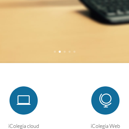


iColegia cloud
iColegia Web