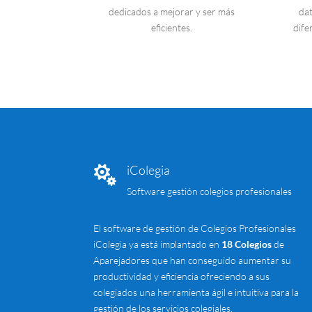
dedicados a mejorar y ser más
dat
eficientes.
dife
iColegia

Software gestión colegios profesionales
El software de gestión de Colegios Profesionales
iColegia ya está implantado en
18 Colegios
de
Aparejadores que han conseguido aumentar su
productividad y eficiencia ofreciendo a sus
colegiados una herramienta ágil e intuitiva para la
gestión de los servicios colegiales.